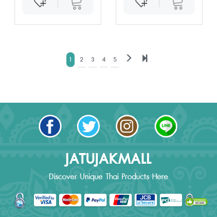
1
2
3
4
5
JATUJAKMALL
Discover Unique Thai Products Here