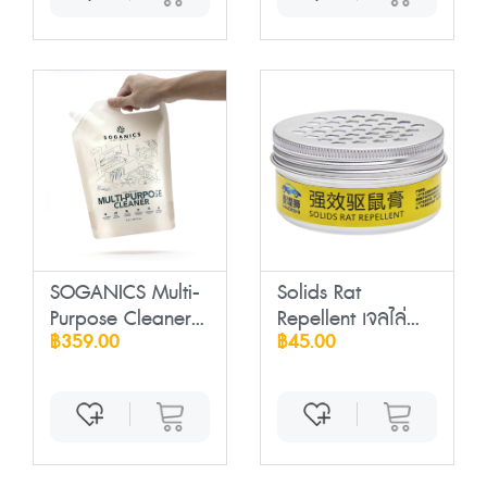
SOGANICS Multi-
Solids Rat
Purpose Cleaner...
Repellent เจลไล่
฿359.00
฿45.00
หนู...