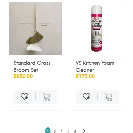
Standard Grass
VS Kitchen Foam
Broom Set
Cleaner
฿850.00
฿175.00
1
2
3
4
5